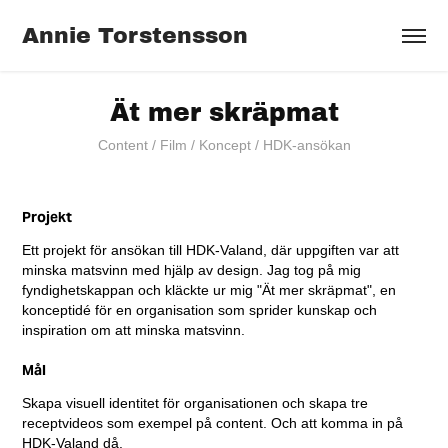
Annie Torstensson
Ät mer skräpmat
Content / Film / Koncept / HDK-ansökan
Projekt
Ett projekt för ansökan till HDK-Valand, där uppgiften var att
minska matsvinn med hjälp av design. Jag tog på mig
fyndighetskappan och kläckte ur mig "Ät mer skräpmat", en
konceptidé för en organisation som sprider kunskap och
inspiration om att minska matsvinn.
Mål
Skapa visuell identitet för organisationen och skapa tre
receptvideos som exempel på content. Och att komma in på
HDK-Valand då.