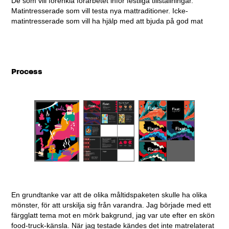
De som vill förenkla förarbetet inför festliga tillställningar.
Matintresserade som vill testa nya mattraditioner. Icke-
matintresserade som vill ha hjälp med att bjuda på god mat
Process
En grundtanke var att de olika måltidspaketen skulle ha olika
mönster, för att urskilja sig från varandra. Jag började med ett
färgglatt tema mot en mörk bakgrund, jag var ute efter en skön
food-truck-känsla. När jag testade kändes det inte matrelaterat